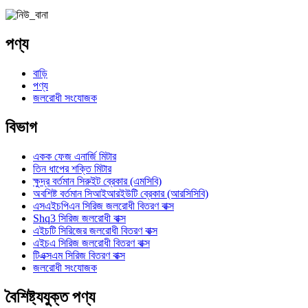
পণ্য
বাড়ি
পণ্য
জলরোধী সংযোজক
বিভাগ
একক ফেজ এনার্জি মিটার
তিন ধাপের শক্তি মিটার
ক্ষুদ্র বর্তমান সিরুইট ব্রেকার (এমসিবি)
অবশিষ্ট বর্তমান সিআইআরইউটি ব্রেকার (আরসিসিবি)
এসএইচপিএন সিরিজ জলরোধী বিতরণ বাক্স
Shq3 সিরিজ জলরোধী বাক্স
এইচটি সিরিজের জলরোধী বিতরণ বাক্স
এইচএ সিরিজ জলরোধী বিতরণ বাক্স
টিএক্সএম সিরিজ বিতরণ বাক্স
জলরোধী সংযোজক
বৈশিষ্ট্যযুক্ত পণ্য