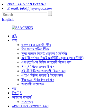
ফোন: +86 512 83509948
E-mail: info@jieyungco.com
English
বাড়ি
পণ্য
একক ফেজ এনার্জি মিটার
তিন ধাপের শক্তি মিটার
ক্ষুদ্র বর্তমান সিরুইট ব্রেকার (এমসিবি)
অবশিষ্ট বর্তমান সিআইআরইউটি ব্রেকার (আরসিসিবি)
এসএইচপিএন সিরিজ জলরোধী বিতরণ বাক্স
Shq3 সিরিজ জলরোধী বাক্স
এইচটি সিরিজের জলরোধী বিতরণ বাক্স
এইচএ সিরিজ জলরোধী বিতরণ বাক্স
টিএক্সএম সিরিজ বিতরণ বাক্স
জলরোধী সংযোজক
খবর
FAQS
আমাদের সম্পর্কে
শংসাপত্র
আমাদের সাথে যোগাযোগ করুন