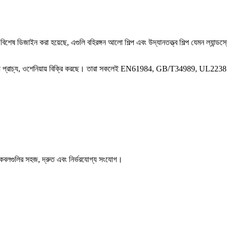
শেষ ডিজাইন করা হয়েছে, এগুলি বহিরঙ্গন আলো শিল্প এবং উদ্যানতত্ত্ব শিল্প যেমন ল্যান্ডস্
া, মধ্য প্রাচ্য, ওশেনিয়ায় বিক্রি করছে। তারা সকলেই EN61984, GB/T34989, UL2238 এ
েবলগুলির সহজ, দ্রুত এবং নির্ভরযোগ্য সংযোগ।