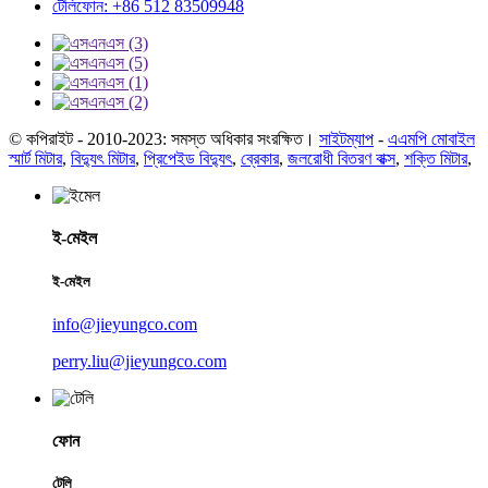
টেলিফোন: +86 512 83509948
© কপিরাইট - 2010-2023: সমস্ত অধিকার সংরক্ষিত।
সাইটম্যাপ
-
এএমপি মোবাইল
স্মার্ট মিটার
,
বিদ্যুৎ মিটার
,
প্রিপেইড বিদ্যুৎ
,
ব্রেকার
,
জলরোধী বিতরণ বাক্স
,
শক্তি মিটার
,
ই-মেইল
ই-মেইল
info@jieyungco.com
perry.liu@jieyungco.com
ফোন
টেলি