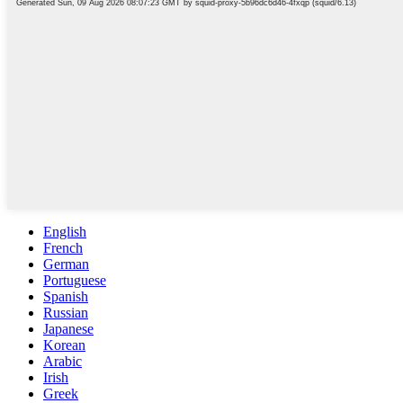
English
French
German
Portuguese
Spanish
Russian
Japanese
Korean
Arabic
Irish
Greek