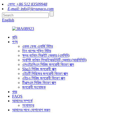
ফোন: +86 512 83509948
E-mail: info@jieyungco.com
English
বাড়ি
পণ্য
একক ফেজ এনার্জি মিটার
তিন ধাপের শক্তি মিটার
ক্ষুদ্র বর্তমান সিরুইট ব্রেকার (এমসিবি)
অবশিষ্ট বর্তমান সিআইআরইউটি ব্রেকার (আরসিসিবি)
এসএইচপিএন সিরিজ জলরোধী বিতরণ বাক্স
Shq3 সিরিজ জলরোধী বাক্স
এইচটি সিরিজের জলরোধী বিতরণ বাক্স
এইচএ সিরিজ জলরোধী বিতরণ বাক্স
টিএক্সএম সিরিজ বিতরণ বাক্স
জলরোধী সংযোজক
খবর
FAQS
আমাদের সম্পর্কে
শংসাপত্র
আমাদের সাথে যোগাযোগ করুন