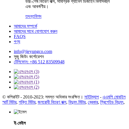
উচ্চ-শেষ বিতরণ বাক্স, সামগ্রিক প্যানেল ডিজাইন বিলাসবহুল
এবং আকর্ষণীয়।
তদন্ত
বিশদ
আমাদের সম্পর্কে
আমাদের সাথে যোগাযোগ করুন
FAQS
পণ্য
info@jieyungco.com
সুজু জিউং কর্পোরেশন
টেলিফোন: +86 512 83509948
© কপিরাইট - 2010-2023: সমস্ত অধিকার সংরক্ষিত।
সাইটম্যাপ
-
এএমপি মোবাইল
স্মার্ট মিটার
,
শক্তি মিটার
,
জলরোধী বিতরণ বাক্স
,
বিদ্যুৎ মিটার
,
ব্রেকার
,
প্রিপেইড বিদ্যুৎ
,
ই-মেইল