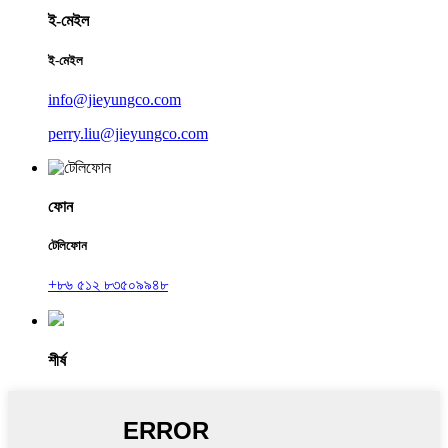
ই-মেইল
ই-মেইল
info@jieyungco.com
perry.liu@jieyungco.com
ফোন
টেলিফোন
+৮৬ ৫১২ ৮৩৫০৯৯৪৮
শীর্ষ