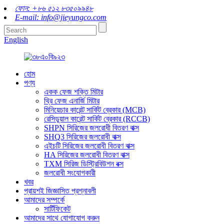
ফোন: +৮৬ ৫১২ ৮৩৫০৯৯৪৮
E-mail: info@jieyungco.com
English
হোম
পণ্য
একক ফেজ শক্তি মিটার
থ্রি ফেজ এনার্জি মিটার
মিনিয়েচার কারেন্ট সার্কিট ব্রেকার (MCB)
রেসিডুয়াল কারেন্ট সার্কিট ব্রেকার (RCCB)
SHPN সিরিজের জলরোধী বিতরণ বাক্স
SHQ3 সিরিজের জলরোধী বাক্স
এইচটি সিরিজের জলরোধী বিতরণ বাক্স
HA সিরিজের জলরোধী বিতরণ বাক্স
TXM সিরিজ ডিস্ট্রিবিউশন বক্স
জলরোধী সংযোগকারী
খবর
প্রায়শই জিজ্ঞাসিত প্রশ্নাবলী
আমাদের সম্পর্কে
সার্টিফিকেট
আমাদের সাথে যোগাযোগ করুন