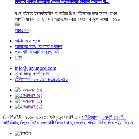
কিভাবে একটি জলরোধী কেবল সংযোগকারী নির্বাচন করবেন যা...
যখন বাইরের ইলেকট্রনিক্স বা কঠোর শিল্প পরিবেশের কথা আসে, তখন
আপনি যা চান তা হল জল প্রবেশের কারণে সংযোগ ব্যর্থ হওয়া। বেছে
নিন...
আরও>>
আমাদের সম্পর্কে
আমাদের সাথে যোগাযোগ করুন
প্রায়শই জিজ্ঞাসিত প্রশ্নাবলী
পণ্য
info@jieyungco.com
সুঝো জিয়ুং কর্পোরেশন
টেলিফোন:+৮৬ ৫১২ ৮৩৫০৯৯৪৮
© কপিরাইট - ২০১০-২০২৩ : সর্বস্বত্ব সংরক্ষিত।
সাইটম্যাপ
-
এএমপি মোবাইল
স্মার্ট মিটার
,
বিদ্যুৎ মিটার
,
জলরোধী বিতরণ বাক্স
,
ব্রেকার
,
শক্তি মিটার
,
প্রিপেইড বিদ্যুৎ
,