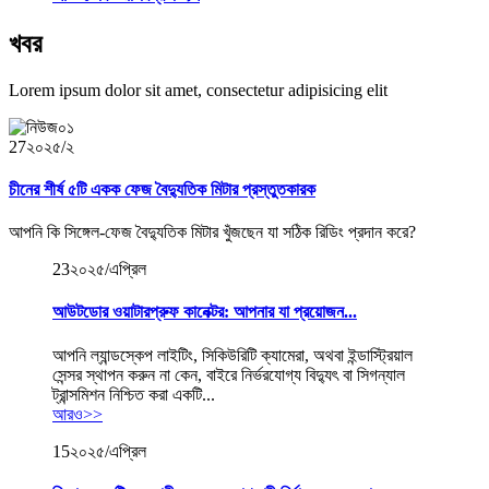
খবর
Lorem ipsum dolor sit amet, consectetur adipisicing elit
27
২০২৫/২
চীনের শীর্ষ ৫টি একক ফেজ বৈদ্যুতিক মিটার প্রস্তুতকারক
আপনি কি সিঙ্গেল-ফেজ বৈদ্যুতিক মিটার খুঁজছেন যা সঠিক রিডিং প্রদান করে?
23
২০২৫/এপ্রিল
আউটডোর ওয়াটারপ্রুফ কানেক্টর: আপনার যা প্রয়োজন...
আপনি ল্যান্ডস্কেপ লাইটিং, সিকিউরিটি ক্যামেরা, অথবা ইন্ডাস্ট্রিয়াল
সেন্সর স্থাপন করুন না কেন, বাইরে নির্ভরযোগ্য বিদ্যুৎ বা সিগন্যাল
ট্রান্সমিশন নিশ্চিত করা একটি...
আরও>>
15
২০২৫/এপ্রিল