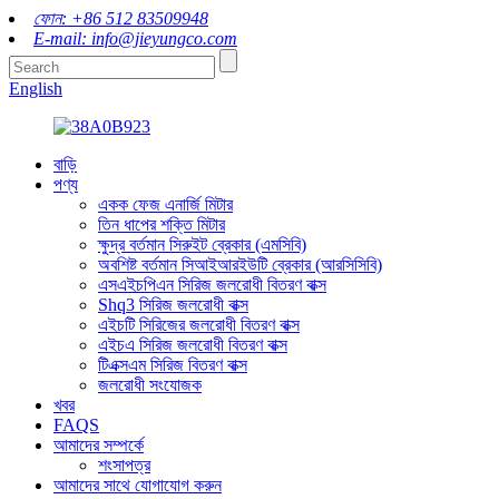
ফোন: +86 512 83509948
E-mail: info@jieyungco.com
English
বাড়ি
পণ্য
একক ফেজ এনার্জি মিটার
তিন ধাপের শক্তি মিটার
ক্ষুদ্র বর্তমান সিরুইট ব্রেকার (এমসিবি)
অবশিষ্ট বর্তমান সিআইআরইউটি ব্রেকার (আরসিসিবি)
এসএইচপিএন সিরিজ জলরোধী বিতরণ বাক্স
Shq3 সিরিজ জলরোধী বাক্স
এইচটি সিরিজের জলরোধী বিতরণ বাক্স
এইচএ সিরিজ জলরোধী বিতরণ বাক্স
টিএক্সএম সিরিজ বিতরণ বাক্স
জলরোধী সংযোজক
খবর
FAQS
আমাদের সম্পর্কে
শংসাপত্র
আমাদের সাথে যোগাযোগ করুন